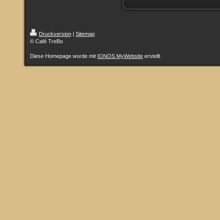
Druckversion
|
Sitemap
© Café TreBo
Diese Homepage wurde mit
IONOS MyWebsite
erstellt.